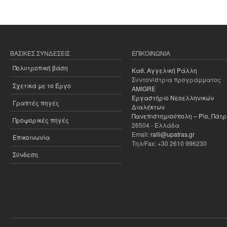
Σελίδες
ΒΑΣΙΚΈΣ ΣΥΝΔΈΣΕΙΣ
ΕΠΙΚΟΙΝΩΝΊΑ
Πολυτροπική βάση
Καθ. Αγγελική Ράλλη
Συντονίστρια προγράμματος
Σχετικά με το Έργο
AMIGRE
Εργαστήριο Νεοελληνικών
Γραπτές πηγές
Διαλέκτων
Πανεπιστημιούπολη – Ρίο, Πάτ
Προφορικές πηγές
26504 - Ελλάδα
Email:
ralli@upatras.gr
Επικοινωνία
Τηλ/Fax: +30 2610 996230
Σύνδεση