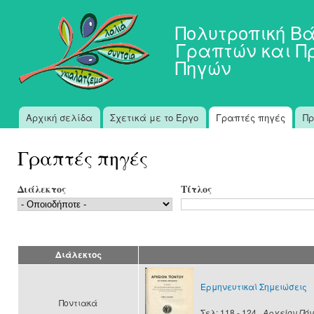
Πα
προ
Πολυτροπική Β
κυ
Γραπτών και Π
πε
Πηγών
Αρχική σελίδα
Σχετικά με το Έργο
Γραπτές πηγές
Πρ
Κύριο μενού
Γραπτές πηγές
Διάλεκτος
Τίτλος
Διάλεκτος
Ερμηνευτικαί Σημειώσεις
Ποντιακά
Σελ: 118 - 124
, Αρχείον Πό