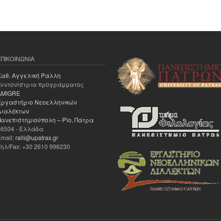
ΕΠΙΚΟΙΝΩΝΊΑ
Καθ. Αγγελική Ράλλη
Συντονίστρια προγράμματος
AMIGRE
Εργαστήριο Νεοελληνικών
Διαλέκτων
Πανεπιστημιούπολη – Ρίο, Πάτρα
26504 - Ελλάδα
Email:
ralli@upatras.gr
Τηλ/Fax: +30 2610 996230