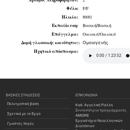
Φύλο:
F/F
Ηλικία:
89/81
Εκπαίδευση:
Βασική/Βασική
Επάγγελμα:
Οικιακά/Οικιακά
Δομή γλωσσικής κοινότητας:
Ομοιογενής
Ηχητικό απόσπασμα:
ΒΑΣΙΚΈΣ ΣΥΝΔΈΣΕΙΣ
ΕΠΙΚΟΙΝΩΝΊΑ
Πολυτροπική βάση
Καθ. Αγγελική Ράλλη
Συντονίστρια προγράμματος
Σχετικά με το Έργο
AMIGRE
Εργαστήριο Νεοελληνικών
Γραπτές πηγές
Διαλέκτων