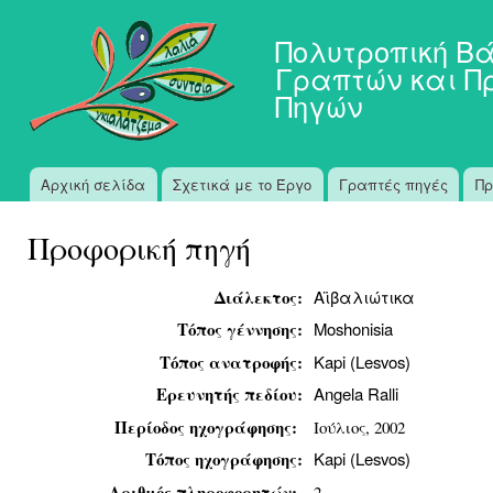
Πα
προ
Πολυτροπική Β
κυ
Γραπτών και Π
πε
Πηγών
Αρχική σελίδα
Σχετικά με το Έργο
Γραπτές πηγές
Πρ
Κύριο μενού
Προφορική πηγή
Διάλεκτος:
Αϊβαλιώτικα
Τόπος γέννησης:
Moshonisia
Τόπος ανατροφής:
Kapi (Lesvos)
Ερευνητής πεδίου:
Angela Ralli
Περίοδος ηχογράφησης:
Ιούλιος, 2002
Τόπος ηχογράφησης:
Κapi (Lesvos)
Αριθμός πληροφορητών:
2