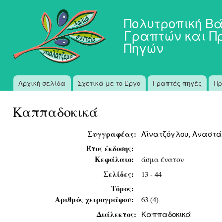
Πα
προ
Πολυτροπική Β
κυ
Γραπτών και Π
πε
Πηγών
Αρχική σελίδα
Σχετικά με το Έργο
Γραπτές πηγές
Πρ
Κύριο μενού
Καππαδοκικά
Συγγραφέας:
Αϊνατζόγλου, Αναστά
Έτος έκδοσης:
Κεφάλαιο:
άσμα ένατον
Σελίδες:
13 - 44
Τόμος:
Αριθμός χειρογράφου:
63 (4)
Διάλεκτος:
Καππαδοκικά