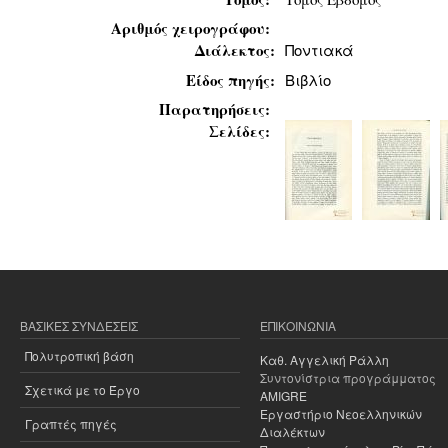
Αριθμός χειρογράφου:
Διάλεκτος:
Ποντιακά
Είδος πηγής:
Βιβλίο
Παρατηρήσεις:
Σελίδες:
ΒΑΣΙΚΈΣ ΣΥΝΔΈΣΕΙΣ
ΕΠΙΚΟΙΝΩΝΊΑ
Πολυτροπική βάση
Καθ. Αγγελική Ράλλη
Συντονίστρια προγράμματος
Σχετικά με το Έργο
AMIGRE
Εργαστήριο Νεοελληνικών
Γραπτές πηγές
Διαλέκτων