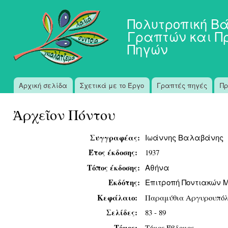
Πα
προ
Πολυτροπική Β
κυ
Γραπτών και Π
πε
Πηγών
Αρχική σελίδα
Σχετικά με το Έργο
Γραπτές πηγές
Πρ
Κύριο μενού
Ἀρχεῖον Πόντου
Συγγραφέας:
Ιωάννης Βαλαβάνης
Έτος έκδοσης:
1937
Τόπος έκδοσης:
Αθήνα
Εκδότης:
Επιτροπή Ποντιακών 
Κεφάλαιο:
Παραμύθια Αργυρουπόλ
Σελίδες:
83 - 89
Τόμος:
Τόμος Έβδομος