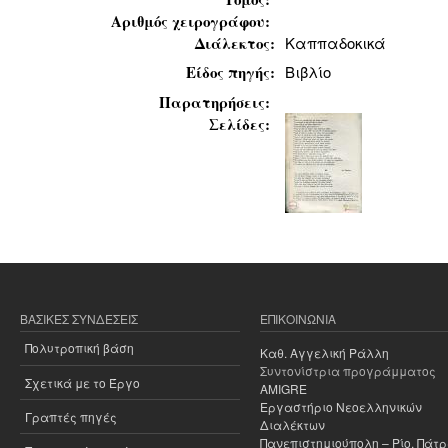
Αριθμός χειρογράφου:
Διάλεκτος:
Καππαδοκικά
Είδος πηγής:
Βιβλίο
Παρατηρήσεις:
Σελίδες:
ΒΑΣΙΚΈΣ ΣΥΝΔΈΣΕΙΣ
ΕΠΙΚΟΙΝΩΝΊΑ
Πολυτροπική βάση
Καθ. Αγγελική Ράλλη
Συντονίστρια προγράμματος
Σχετικά με το Έργο
AMIGRE
Εργαστήριο Νεοελληνικών
Γραπτές πηγές
Διαλέκτων
Πανεπιστημιούπολη – Ρίο, Πάτ