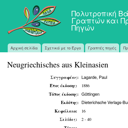
Πα
προ
Πολυτροπική Β
κυ
Γραπτών και Π
πε
Πηγών
Αρχική σελίδα
Σχετικά με το Έργο
Γραπτές πηγές
Πρ
Κύριο μενού
Neugriechisches aus Kleinasien
Συγγραφέας:
Lagarde, Paul
Έτος έκδοσης:
1886
Τόπος έκδοσης:
Göttingen
Εκδότης:
Dieterichsche Verlags-B
Κεφάλαιο:
16
Σελίδες:
2 - 40
Τόμος: