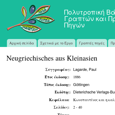
Πα
προ
Πολυτροπική Β
κυ
Γραπτών και Π
πε
Πηγών
Αρχική σελίδα
Σχετικά με το Έργο
Γραπτές πηγές
Πρ
Κύριο μενού
Neugriechisches aus Kleinasien
Συγγραφέας:
Lagarde, Paul
Έτος έκδοσης:
1886
Τόπος έκδοσης:
Göttingen
Εκδότης:
Dieterichsche Verlags-B
Κεφάλαιο:
Κωνσταντίνος και η καλ
Σελίδες:
2 - 40
Τόμος: