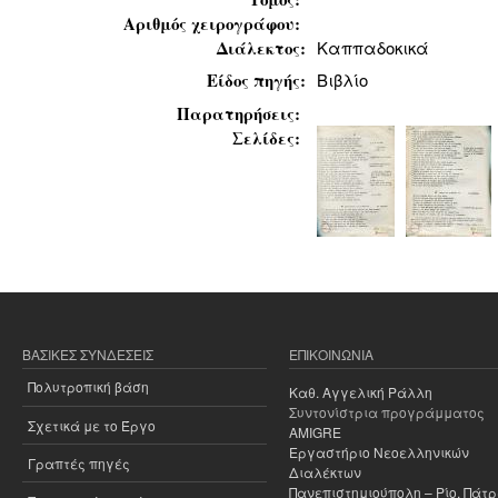
Αριθμός χειρογράφου:
Διάλεκτος:
Καππαδοκικά
Είδος πηγής:
Βιβλίο
Παρατηρήσεις:
Σελίδες:
ΒΑΣΙΚΈΣ ΣΥΝΔΈΣΕΙΣ
ΕΠΙΚΟΙΝΩΝΊΑ
Πολυτροπική βάση
Καθ. Αγγελική Ράλλη
Συντονίστρια προγράμματος
Σχετικά με το Έργο
AMIGRE
Εργαστήριο Νεοελληνικών
Γραπτές πηγές
Διαλέκτων
Πανεπιστημιούπολη – Ρίο, Πάτ