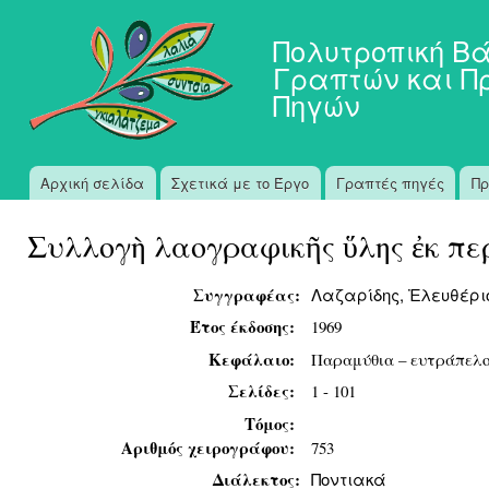
Πα
προ
Πολυτροπική Β
κυ
Γραπτών και Π
πε
Πηγών
Αρχική σελίδα
Σχετικά με το Έργο
Γραπτές πηγές
Πρ
Κύριο μενού
Συλλογὴ λαογραφικῆς ὕλης ἐκ πε
Συγγραφέας:
Λαζαρίδης, Ἐλευθέρι
Έτος έκδοσης:
1969
Κεφάλαιο:
Παραμύθια – ευτράπελοι
Σελίδες:
1 - 101
Τόμος:
Αριθμός χειρογράφου:
753
Διάλεκτος:
Ποντιακά