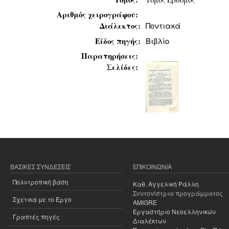
Αριθμός χειρογράφου:
Διάλεκτος:
Ποντιακά
Είδος πηγής:
Βιβλίο
Παρατηρήσεις:
Σελίδες:
ΒΑΣΙΚΈΣ ΣΥΝΔΈΣΕΙΣ
ΕΠΙΚΟΙΝΩΝΊΑ
Πολυτροπική βάση
Καθ. Αγγελική Ράλλη
Συντονίστρια προγράμματος
Σχετικά με το Έργο
AMIGRE
Εργαστήριο Νεοελληνικών
Γραπτές πηγές
Διαλέκτων