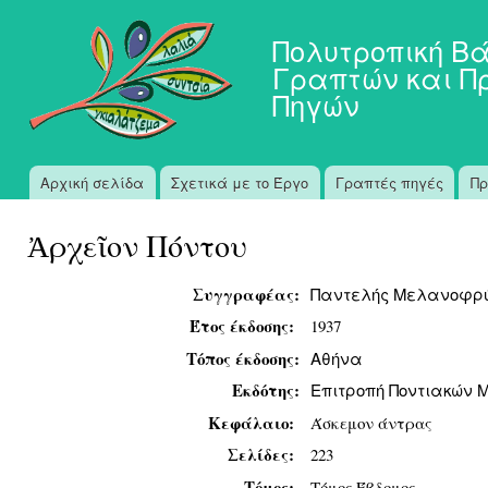
Πα
προ
Πολυτροπική Β
κυ
Γραπτών και Π
πε
Πηγών
Αρχική σελίδα
Σχετικά με το Έργο
Γραπτές πηγές
Πρ
Κύριο μενού
Ἀρχεῖον Πόντου
Συγγραφέας:
Παντελής Μελανοφρ
Έτος έκδοσης:
1937
Τόπος έκδοσης:
Αθήνα
Εκδότης:
Επιτροπή Ποντιακών 
Κεφάλαιο:
Άσκεμον άντρας
Σελίδες:
223
Τόμος:
Τόμος Έβδομος