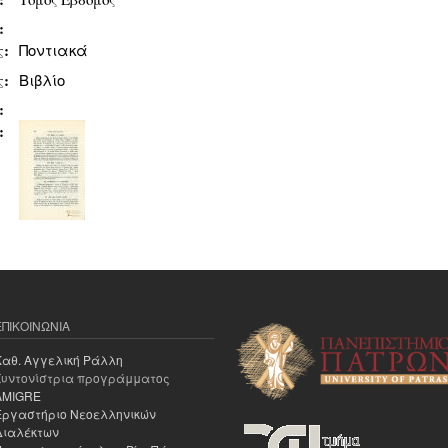
υ:
ς:
Ποντιακά
ς:
Βιβλίο
ς:
ς:
ΕΠΙΚΟΙΝΩΝΊΑ
Καθ. Αγγελική Ράλλη
Συντονίστρια προγράμματος
AMIGRE
Εργαστήριο Νεοελληνικών
Διαλέκτων