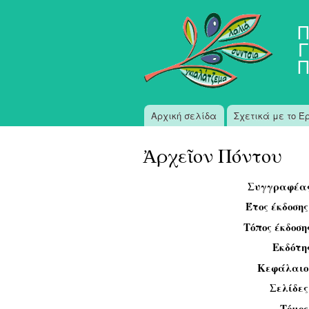
Π
Γ
Π
Αρχική σελίδα
Σχετικά με το Έ
Κύριο μενού
Ἀρχεῖον Πόντου
Συγγραφέα
Έτος έκδοση
Τόπος έκδοση
Εκδότη
Κεφάλαιο
Σελίδε
Τόμο