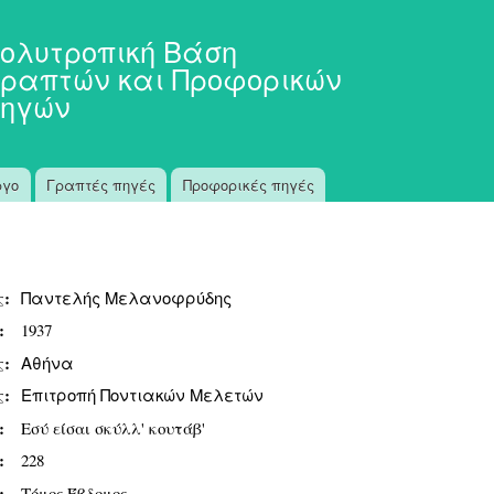
Παράκαμψη
προς το
ολυτροπική Βάση
κυρίως
ραπτών και Προφορικών
περιεχόμενο
ηγών
ργο
Γραπτές πηγές
Προφορικές πηγές
ς:
Παντελής Μελανοφρύδης
ς:
1937
ς:
Αθήνα
ς:
Επιτροπή Ποντιακών Μελετών
:
Εσύ είσαι σκύλλ' κουτάβ'
ς:
228
ς:
Τόμος Έβδομος