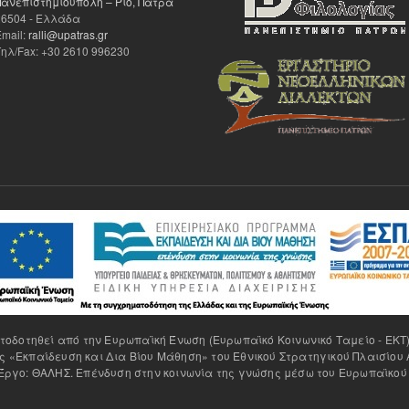
Πανεπιστημιούπολη – Ρίο, Πάτρα
26504 - Ελλάδα
Email:
ralli@upatras.gr
Τηλ/Fax: +30 2610 996230
δοτηθεί από την Ευρωπαϊκή Ένωση (Ευρωπαϊκό Κοινωνικό Ταμείο - ΕΚΤ)
 «Εκπαίδευση και Δια Βίου Μάθηση» του Εθνικού Στρατηγικού Πλαισίου 
ργο: ΘΑΛΗΣ. Επένδυση στην κοινωνία της γνώσης μέσω του Ευρωπαϊκού 