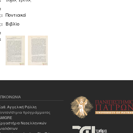
υ:
ς:
Ποντιακά
ς:
Βιβλίο
ς:
ς:
ΕΠΙΚΟΙΝΩΝΊΑ
Καθ. Αγγελική Ράλλη
Συντονίστρια προγράμματος
AMIGRE
Εργαστήριο Νεοελληνικών
Διαλέκτων