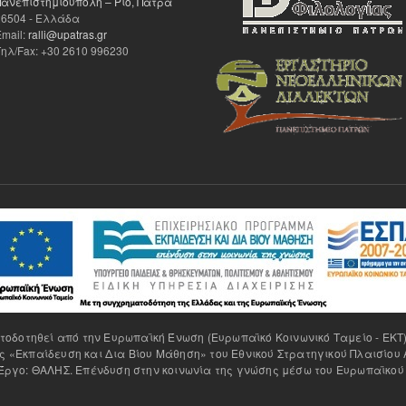
Πανεπιστημιούπολη – Ρίο, Πάτρα
26504 - Ελλάδα
Email:
ralli@upatras.gr
Τηλ/Fax: +30 2610 996230
δοτηθεί από την Ευρωπαϊκή Ένωση (Ευρωπαϊκό Κοινωνικό Ταμείο - ΕΚΤ)
 «Εκπαίδευση και Δια Βίου Μάθηση» του Εθνικού Στρατηγικού Πλαισίου 
ργο: ΘΑΛΗΣ. Επένδυση στην κοινωνία της γνώσης μέσω του Ευρωπαϊκού 