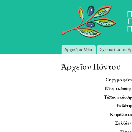
Π
Γ
Π
Αρχική σελίδα
Σχετικά με το Έ
Κύριο μενού
Ἀρχεῖον Πόντου
Συγγραφέα
Έτος έκδοση
Τόπος έκδοση
Εκδότη
Κεφάλαιο
Σελίδε
Τόμο