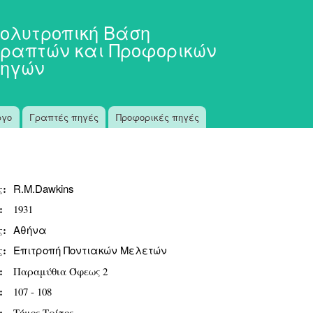
Παράκαμψη
προς το
ολυτροπική Βάση
κυρίως
ραπτών και Προφορικών
περιεχόμενο
ηγών
ργο
Γραπτές πηγές
Προφορικές πηγές
ς:
R.M.Dawkins
ς:
1931
ς:
Αθήνα
ς:
Επιτροπή Ποντιακών Μελετών
:
Παραμύθια Όφεως 2
ς:
107 - 108
ς:
Τόμος Τρίτος