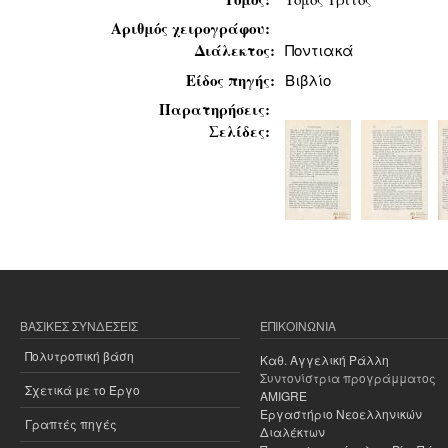
Αριθμός χειρογράφου:
Διάλεκτος:
Ποντιακά
Είδος πηγής:
Βιβλίο
Παρατηρήσεις:
Σελίδες:
ΒΑΣΙΚΈΣ ΣΥΝΔΈΣΕΙΣ
ΕΠΙΚΟΙΝΩΝΊΑ
Πολυτροπική βάση
Καθ. Αγγελική Ράλλη
Συντονίστρια προγράμματος
Σχετικά με το Έργο
AMIGRE
Εργαστήριο Νεοελληνικών
Γραπτές πηγές
Διαλέκτων