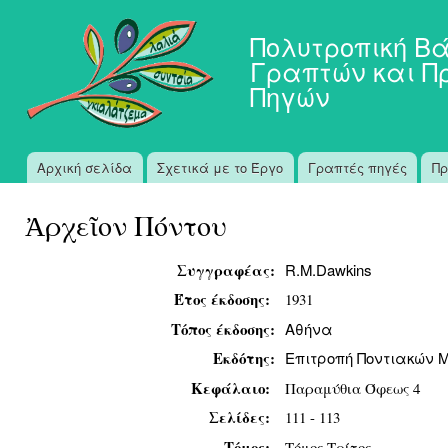
Πα
προ
Πολυτροπική Β
κυ
Γραπτών και Π
πε
Πηγών
Αρχική σελίδα
Σχετικά με το Έργο
Γραπτές πηγές
Πρ
Κύριο μενού
Ἀρχεῖον Πόντου
Συγγραφέας:
R.M.Dawkins
Έτος έκδοσης:
1931
Τόπος έκδοσης:
Αθήνα
Εκδότης:
Επιτροπή Ποντιακών 
Κεφάλαιο:
Παραμύθια Όφεως 4
Σελίδες:
111 - 113
Τόμος:
Τόμος Τρίτος