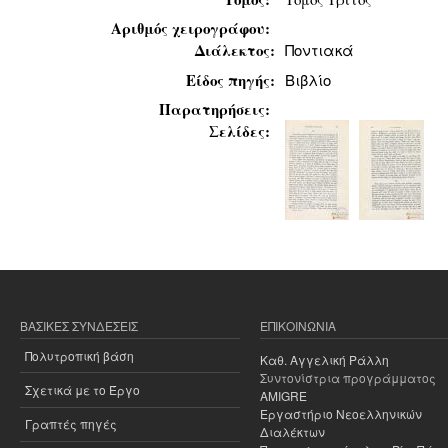
Αριθμός χειρογράφου:
Διάλεκτος:
Ποντιακά
Είδος πηγής:
Βιβλίο
Παρατηρήσεις:
Σελίδες:
ΒΑΣΙΚΈΣ ΣΥΝΔΈΣΕΙΣ
ΕΠΙΚΟΙΝΩΝΊΑ
Πολυτροπική βάση
Καθ. Αγγελική Ράλλη
Συντονίστρια προγράμματος
Σχετικά με το Έργο
AMIGRE
Εργαστήριο Νεοελληνικών
Γραπτές πηγές
Διαλέκτων