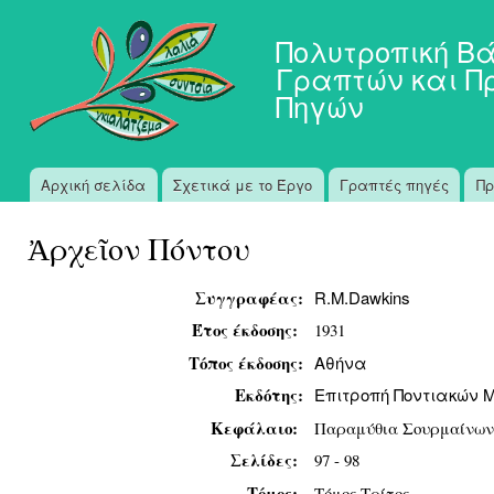
Πα
προ
Πολυτροπική Β
κυ
Γραπτών και Π
πε
Πηγών
Αρχική σελίδα
Σχετικά με το Έργο
Γραπτές πηγές
Πρ
Κύριο μενού
Ἀρχεῖον Πόντου
Συγγραφέας:
R.M.Dawkins
Έτος έκδοσης:
1931
Τόπος έκδοσης:
Αθήνα
Εκδότης:
Επιτροπή Ποντιακών 
Κεφάλαιο:
Παραμύθια Σουρμαίνων
Σελίδες:
97 - 98
Τόμος:
Τόμος Τρίτος