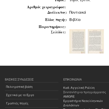
Αριθμός χειρογράφου:
Διάλεκτος:
Ποντιακά
Είδος πηγής:
Βιβλίο
Παρατηρήσεις:
Σελίδες:
ΒΑΣΙΚΈΣ ΣΥΝΔΈΣΕΙΣ
ΕΠΙΚΟΙΝΩΝΊΑ
Πολυτροπική βάση
Καθ. Αγγελική Ράλλη
Συντονίστρια προγράμματος
Σχετικά με το Έργο
AMIGRE
Εργαστήριο Νεοελληνικών
Γραπτές πηγές
Διαλέκτων