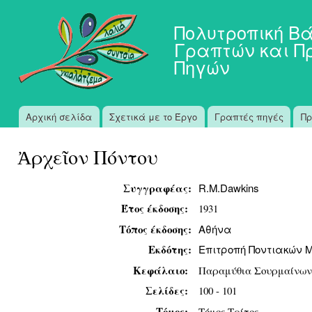
Πα
προ
Πολυτροπική Β
κυ
Γραπτών και Π
πε
Πηγών
Αρχική σελίδα
Σχετικά με το Έργο
Γραπτές πηγές
Πρ
Κύριο μενού
Ἀρχεῖον Πόντου
Συγγραφέας:
R.M.Dawkins
Έτος έκδοσης:
1931
Τόπος έκδοσης:
Αθήνα
Εκδότης:
Επιτροπή Ποντιακών 
Κεφάλαιο:
Παραμύθια Σουρμαίνων
Σελίδες:
100 - 101
Τόμος:
Τόμος Τρίτος