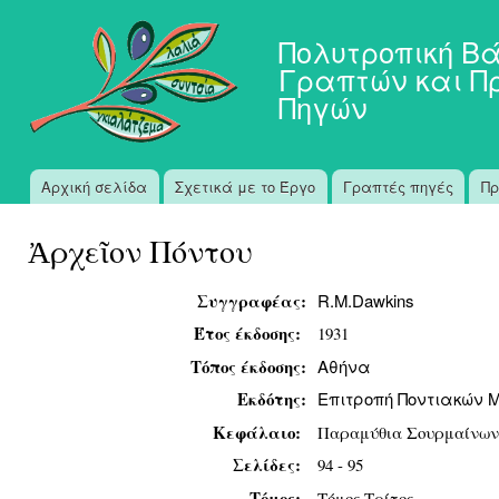
Πα
προ
Πολυτροπική Β
κυ
Γραπτών και Π
πε
Πηγών
Αρχική σελίδα
Σχετικά με το Έργο
Γραπτές πηγές
Πρ
Κύριο μενού
Ἀρχεῖον Πόντου
Συγγραφέας:
R.M.Dawkins
Έτος έκδοσης:
1931
Τόπος έκδοσης:
Αθήνα
Εκδότης:
Επιτροπή Ποντιακών 
Κεφάλαιο:
Παραμύθια Σουρμαίνων
Σελίδες:
94 - 95
Τόμος:
Τόμος Τρίτος