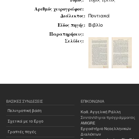
Αριθμός χειρογράφου:
Διάλεκτος:
Ποντιακά
Είδος πηγής:
Βιβλίο
Παρατηρήσεις:
Σελίδες:
ΒΑΣΙΚΈΣ ΣΥΝΔΈΣΕΙΣ
ΕΠΙΚΟΙΝΩΝΊΑ
Πολυτροπική βάση
Καθ. Αγγελική Ράλλη
Συντονίστρια προγράμματος
Σχετικά με το Έργο
AMIGRE
Εργαστήριο Νεοελληνικών
Γραπτές πηγές
Διαλέκτων