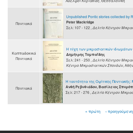
Αδελφοί Κυριακίδη
, Θεσσαλονίκη
Unpublished Pontic stories collected by
Peter Mackridge
Ποντιακά
Σελ: 107 - 122
, Δελτίο Κέντρου Μικρ
Η τύχη των μικρασιατικών ιδιωμάτων
Καππαδοκικά
Δημήτρης Τομπαΐδης
Ποντιακά
Σελ: 241 - 250
, Δελτίο Κέντρου Μικρ
Κέντρο Μικρασιατικών Σπουδών
, Αθή
Η ταυτότητα της Οφίτικης Ποντιακής:
Ανθή Ρεβυθιάδου, Βασίλειος Σπυρό
Ποντιακά
Σελ: 217 - 276
, Δελτίο Κέντρου Μικρα
« πρώτη
‹ προηγούμενη
Σελίδες