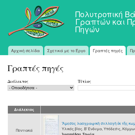
Πα
προ
Πολυτροπική Β
κυ
Γραπτών και Π
πε
Πηγών
Αρχική σελίδα
Σχετικά με το Έργο
Γραπτές πηγές
Πρ
Κύριο μενού
Γραπτές πηγές
Διάλεκτος
Τίτλος
Διάλεκτος
Ἄμεσος λαογραφικὴ συλλογὴ ἐκ τῆς κω
Υλικός βίος. Β' Ένδυμα, Υπόδεσις, Κόμμω
Ποντιακά
Ἰωαννίδου, Σοφία