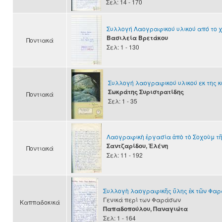
Σελ: 14 - 170
Συλλογή Λαογραφικού υλικού από το 
Βασιλεία Βρετάκου
Ποντιακά
Σελ: 1 - 130
Συλλογή λαογραφικού υλικού εκ της
Σωκράτης Συριστρατίδης
Ποντιακά
Σελ: 1 - 35
Λαογραφικὴ ἐργασία ἀπὸ τὸ Σοχοὺμ τ
Σαντζαρίδου, Ἑλένη
Ποντιακά
Σελ: 11 - 192
Συλλογὴ λαογραφικῆς ὕλης ἐκ τῶν Φα
Γενικά περί των Φαράσων
Καππαδοκικά
Παπαδοπούλου, Παναγιώτα
Σελ: 1 - 164