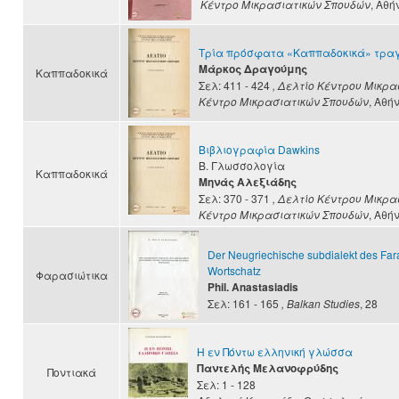
Κέντρο Μικρασιατικών Σπουδών
, Αθή
Τρία πρόσφατα «Καππαδοκικά» τραγ
Μάρκος Δραγούμης
Καππαδοκικά
Σελ: 411 - 424
, Δελτίο Κέντρου Μικρ
Κέντρο Μικρασιατικών Σπουδών
, Αθή
Βιβλιογραφία Dawkins
Β. Γλωσσολογία
Καππαδοκικά
Μηνάς Αλεξιάδης
Σελ: 370 - 371
, Δελτίο Κέντρου Μικρ
Κέντρο Μικρασιατικών Σπουδών
, Αθή
Der Neugriechische subdialekt des Far
Wortschatz
Φαρασιώτικα
Phil. Anastasiadis
Σελ: 161 - 165
, Balkan Studies
, 28
Η εν Πόντω ελληνική γλώσσα
Παντελής Μελανοφρύδης
Ποντιακά
Σελ: 1 - 128